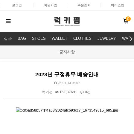
로그인
회원가입
주문조회
마이쇼핑
0
실사
BAG
SHOES
WALLET
CLOTHES
JEWELRY
WATC
공지사항
2023년 구정휴무 배송안내
23-01-13 03:57
럭키펌
151,376회
0건
본문