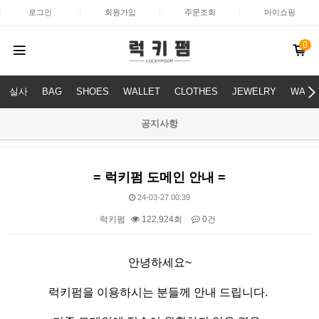
로그인
회원가입
주문조회
마이쇼핑
0
실사
BAG
SHOES
WALLET
CLOTHES
JEWELRY
WATC
공지사항
= 럭키펌 도메인 안내 =
24-03-27 00:39
럭키펌
122,924회
0건
본문
안녕하세요~
럭키펌을 이용하시는 분들께 안내 드립니다.