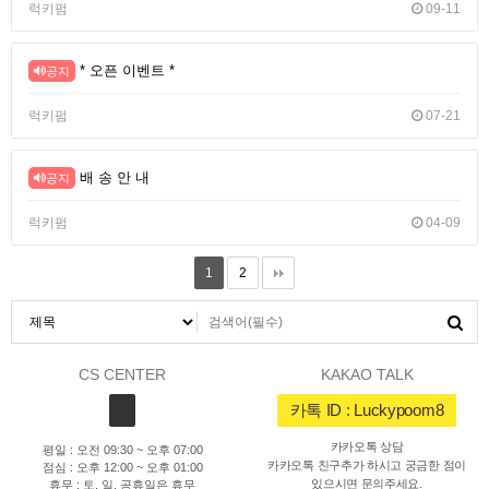
럭키펌
09-11
* 오픈 이벤트 *
공지
럭키펌
07-21
배 송 안 내
공지
럭키펌
04-09
1
2
CS CENTER
KAKAO TALK
카톡 ID : Luckypoom8
카카오톡 상담
평일 : 오전 09:30 ~ 오후 07:00
카카오톡 친구추가 하시고 궁금한 점이
점심 : 오후 12:00 ~ 오후 01:00
있으시면 문의주세요.
휴무 : 토, 일, 공휴일은 휴무