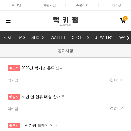
로그인
회원가입
주문조회
마이쇼핑
0
실사
BAG
SHOES
WALLET
CLOTHES
JEWELRY
WATC
공지사항
2026년 럭키펌 휴무 안내
공지
럭키펌
02-10
25년 설 연휴 배송 안내 !!
공지
럭키펌
01-16
= 럭키펌 도메인 안내 =
공지