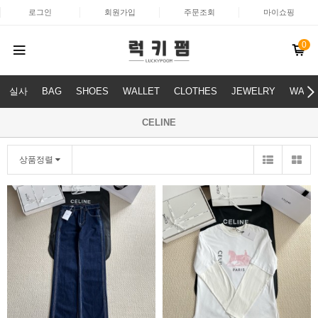
로그인
회원가입
주문조회
마이쇼핑
0
실사
BAG
SHOES
WALLET
CLOTHES
JEWELRY
WATC
CELINE
상품정렬