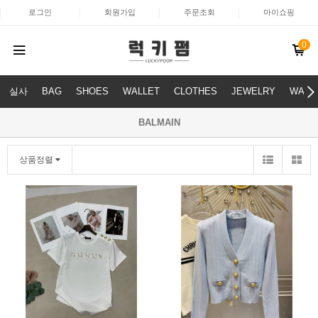
로그인
회원가입
주문조회
마이쇼핑
0
실사
BAG
SHOES
WALLET
CLOTHES
JEWELRY
WATC
BALMAIN
상품정렬