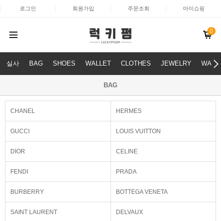
로그인
회원가입
주문조회
마이쇼핑
0
실사
BAG
SHOES
WALLET
CLOTHES
JEWELRY
WATC
BAG
CHANEL
HERMES
GUCCI
LOUIS VUITTON
DIOR
CELINE
FENDI
PRADA
BURBERRY
BOTTEGA VENETA
SAINT LAURENT
DELVAUX