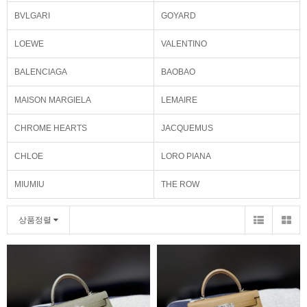
BVLGARI
GOYARD
LOEWE
VALENTINO
BALENCIAGA
BAOBAO
MAISON MARGIELA
LEMAIRE
CHROME HEARTS
JACQUEMUS
CHLOE
LORO PIANA
MIUMIU
THE ROW
상품정렬