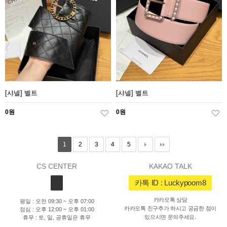
[샤넬] 벨트
[샤넬] 벨트
0원
0원
1
2
3
4
5
CS CENTER
KAKAO TALK
카톡 ID : Luckypoom8
카카오톡 상담
평일 : 오전 09:30 ~ 오후 07:00
카카오톡 친구추가 하시고 궁금한 점이
점심 : 오후 12:00 ~ 오후 01:00
있으시면 문의주세요.
휴무 : 토, 일, 공휴일은 휴무