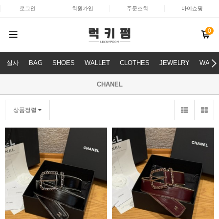
로그인
회원가입
주문조회
마이쇼핑
0
실사
BAG
SHOES
WALLET
CLOTHES
JEWELRY
WATC
CHANEL
상품정렬