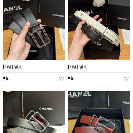
[샤넬] 벨트
[샤넬] 벨트
0원
0원