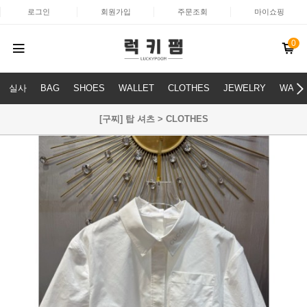
로그인
회원가입
주문조회
마이쇼핑
0
실사
BAG
SHOES
WALLET
CLOTHES
JEWELRY
WATC
[구찌] 탑 셔츠 > CLOTHES