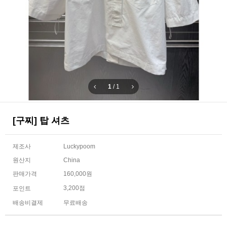
1
/
1
[구찌] 탑 셔츠
제조사
Luckypoom
원산지
China
판매가격
160,000원
3,200점
포인트
배송비결제
무료배송