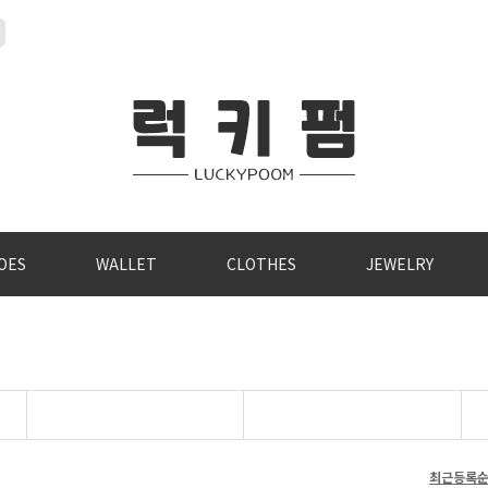
OES
WALLET
CLOTHES
JEWELRY
최근등록