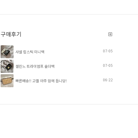
구매후기
07-05
샤넬 립스틱 미니백
07-05
셀린느 트라이엄프 숄더백
06-22
빠른배송!! 고퀄 아주 맘에 듭니당!