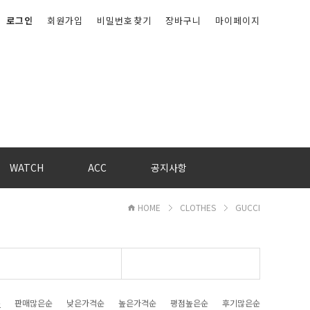
로그인
회원가입
비밀번호찾기
장바구니
마이페이지
WATCH
ACC
공지사항
HOME
CLOTHES
GUCCI
순
판매많은순
낮은가격순
높은가격순
평점높은순
후기많은순